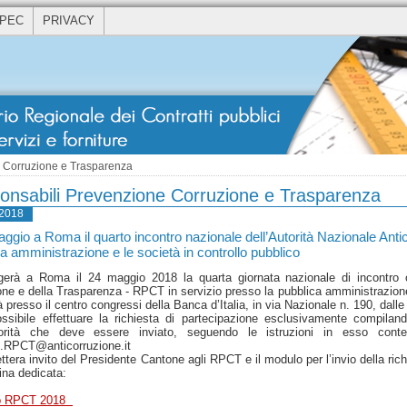
 PEC
PRIVACY
 Corruzione e Trasparenza
onsabili Prevenzione Corruzione e Trasparenza
/2018
aggio a Roma il quarto incontro nazionale dell’Autorità Nazionale Ant
a amministrazione e le società in controllo pubblico
gerà a Roma il 24 maggio 2018 la quarta giornata nazionale di incontro 
ne e della Trasparenza - RPCT in servizio presso la pubblica amministrazione 
 presso il centro congressi della Banca d’Italia, in via Nazionale n. 190, dalle
ssibile effettuare la richiesta di partecipazione esclusivamente compilan
torità che deve essere inviato, seguendo le istruzioni in esso conten
o.RPCT@anticorruzione.it
ettera invito del Presidente Cantone agli RPCT e il modulo per l’invio della rich
ina dedicata:
ro RPCT 2018