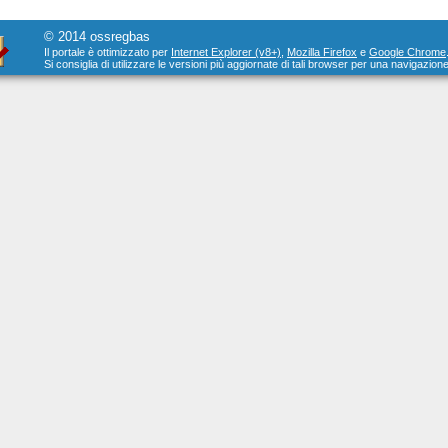
© 2014 ossregbas
Il portale è ottimizzato per
Internet Explorer (v8+)
,
Mozilla Firefox
e
Google Chrome
Si consiglia di utilizzare le versioni più aggiornate di tali browser per una navigazione