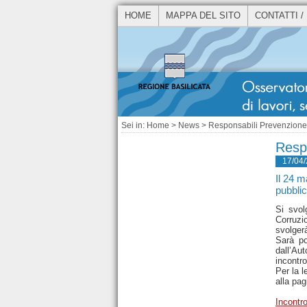
HOME
MAPPA DEL SITO
CONTATTI /
Sei in:
Home
>
News
> Responsabili Prevenzione
Resp
17/04
Il 24 m
pubblic
Si svol
Corruzio
svolgerà
Sarà po
dall’Au
incontr
Per la l
alla pag
Incont