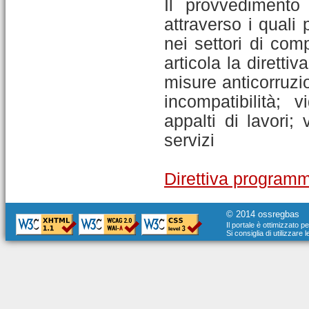
Il provvedimento 
attraverso i quali
nei settori di comp
articola la diretti
misure anticorruzio
incompatibilità; v
appalti di lavori; 
servizi
Direttiva program
© 2014 ossregbas
Il portale è ottimizzato p
Si consiglia di utilizzare