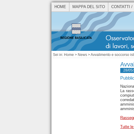
HOME
MAPPA DEL SITO
CONTATTI /
Sei in:
Home
>
News
> Avvalimento e soccorso istr
Avval
28/05
Pubblic
Naziona
La rasse
compiuto
correda
amminist
amminis
Rasseg
Tutte le