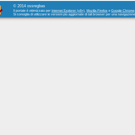
© 2014 ossregbas
Il portale è ottimizzato per
Internet Explorer (v8+)
,
Mozilla Firefox
e
Google Chrome
Si consiglia di utilizzare le versioni più aggiornate di tali browser per una navigazione