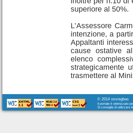
inoltre per n.10 di
superiore al 50%.
L’Assessore Carm
intenzione, a parti
Appaltanti interess
cause ostative al
elenco complessi
strategicamente u
trasmettere al Min
© 2014 ossregbas
Il portale è ottimizzato p
Si consiglia di utilizzare