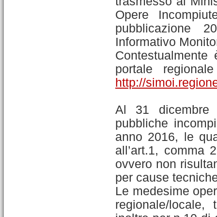
trasmesso al Minist
Opere Incompiute 
pubblicazione 2
Informativo Monito
Contestualmente è
portale regional
http://simoi.region
Al 31 dicembre 2
pubbliche incompi
anno 2016, le qual
all’art.1, comma 2
ovvero non risulta
per cause tecniche 
Le medesime opere 
regionale/locale,