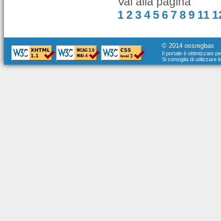
Vai alla pagina
1
2
3
4
5
6
7
8
9
11
1
© 2014 ossregbas
Il portale è ottimizzato p
Si consiglia di utilizzare