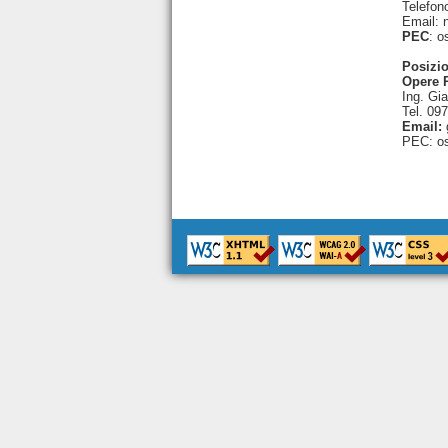
Telefon
Email: n
PEC
: o
Posizio
Opere 
Ing. Gi
Tel. 09
Email:
PEC: os