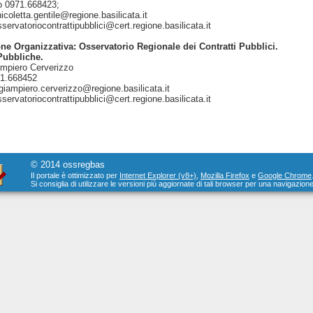
o 0971.668423;
icoletta.gentile@regione.basilicata.it
sservatoriocontrattipubblici@cert.regione.basilicata.it
ne Organizzativa: Osservatorio Regionale dei Contratti Pubblici.
Pubbliche.
ampiero Cerverizzo
71.668452
giampiero.cerverizzo@regione.basilicata.it
servatoriocontrattipubblici@cert.regione.basilicata.it
© 2014 ossregbas
Il portale è ottimizzato per
Internet Explorer (v8+)
,
Mozilla Firefox
e
Google Chrome
Si consiglia di utilizzare le versioni più aggiornate di tali browser per una navigazione