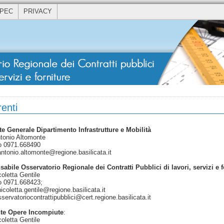
 PEC
PRIVACY
enti
te Generale Dipartimento Infrastrutture e Mobilità
ntonio Altomonte
o 0971.668490
antonio.altomonte@regione.basilicata.it
abile Osservatorio Regionale dei Contratti Pubblici di lavori, servizi e f
oletta Gentile
o 0971.668423;
icoletta.gentile@regione.basilicata.it
servatoriocontrattipubblici@cert.regione.basilicata.it
nte Opere Incompiute
:
oletta Gentile